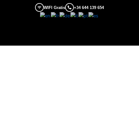
Ir
WIFI Gratis
+34 644 139 654
al
contenido
Contacto y Ubicación
Contacto